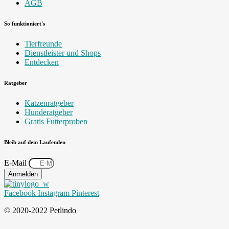
AGB
So funktioniert's
Tierfreunde
Dienstleister und Shops
Entdecken
Ratgeber
Katzenratgeber
Hunderatgeber
Gratis Futterproben
Bleib auf dem Laufenden
E-Mail
Anmelden
Facebook
Instagram
Pinterest
© 2020-2022 Petlindo